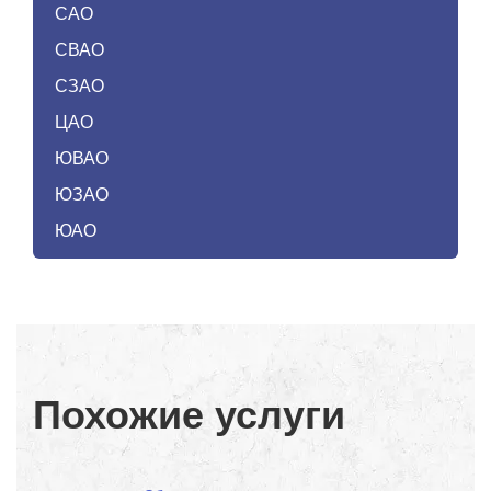
САО
СВАО
СЗАО
ЦАО
ЮВАО
ЮЗАО
ЮАО
Похожие услуги