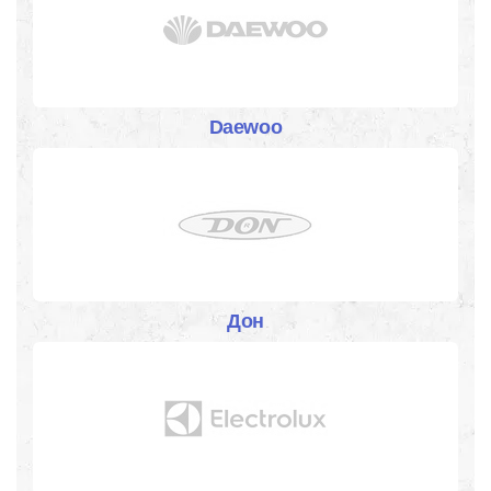
Daewoo
Дон