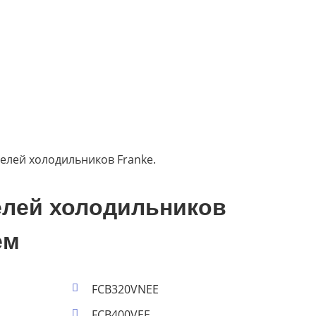
елей холодильников Franke.
елей холодильников
ем
FCB320VNEE
FCB400VEE