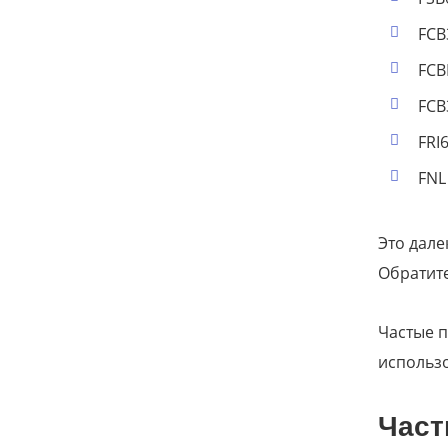
FCB
FCB
FCB
FRI
FNL
Это дале
Обратите
Частые 
использо
Част