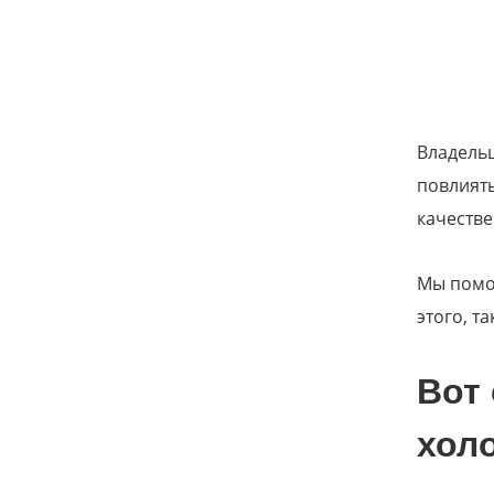
Владельц
повлиять
качеств
Мы помог
этого, т
Вот 
хол