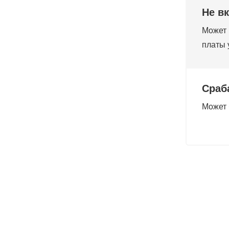
Не в
Может 
платы 
Сраб
Может 