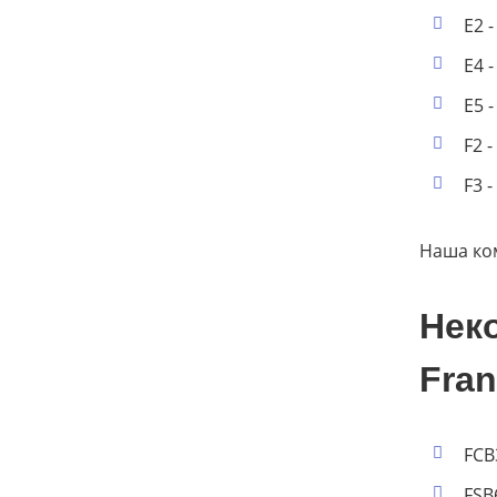
Е2 
Е4 
Е5 
F2 
F3 
Наша ко
Нек
Fra
FCB
FSB