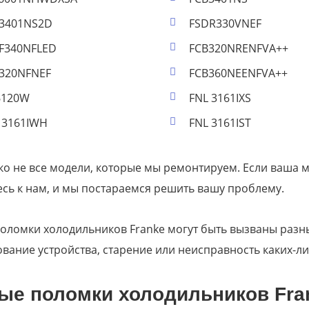
3401NS2D
FSDR330VNEF
F340NFLED
FCB320NRENFVA++
320NFNEF
FCB360NEENFVA++
6120W
FNL 3161IXS
 3161IWH
FNL 3161IST
ко не все модели, которые мы ремонтируем. Если ваша мо
сь к нам, и мы постараемся решить вашу проблему.
поломки холодильников Franke могут быть вызваны раз
вание устройства, старение или неисправность каких-ли
ые поломки холодильников Fra