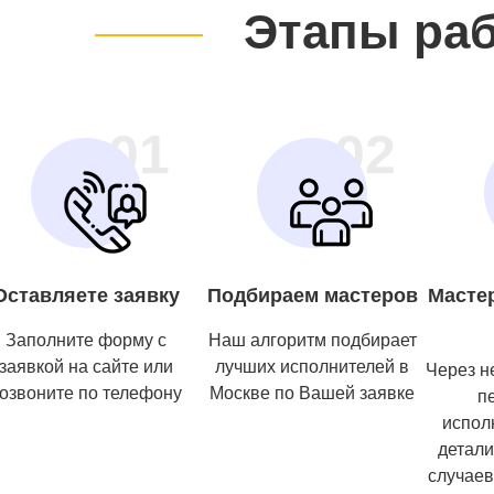
Этапы ра
01
02
Оставляете заявку
Подбираем мастеров
Масте
Заполните форму с
Наш алгоритм подбирает
заявкой на сайте или
лучших исполнителей в
Через н
озвоните по телефону
Москве по Вашей заявке
п
испол
детали
случаев