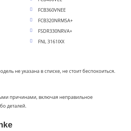
FCB360VNEE
FCB320NRMSA+
FSDR330NRVA+
FNL 3161IXX
дель не указана в списке, не стоит беспокоиться.
ными причинами, включая неправильное
бо деталей.
nke