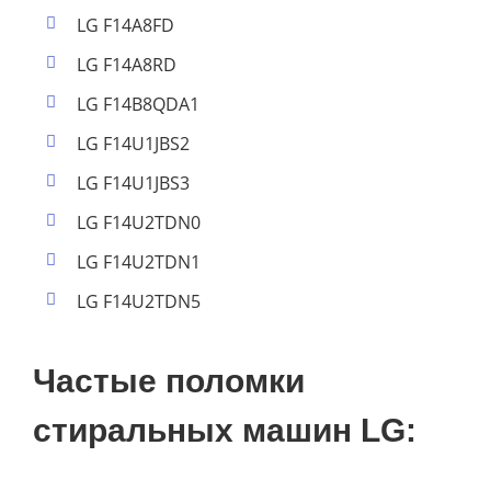
LG F14A8FD
LG F14A8RD
LG F14B8QDA1
LG F14U1JBS2
LG F14U1JBS3
LG F14U2TDN0
LG F14U2TDN1
LG F14U2TDN5
Частые поломки
стиральных машин LG: