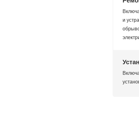
Ремо
Включа
и устр
обрыво
электр
Уста
Включа
устано