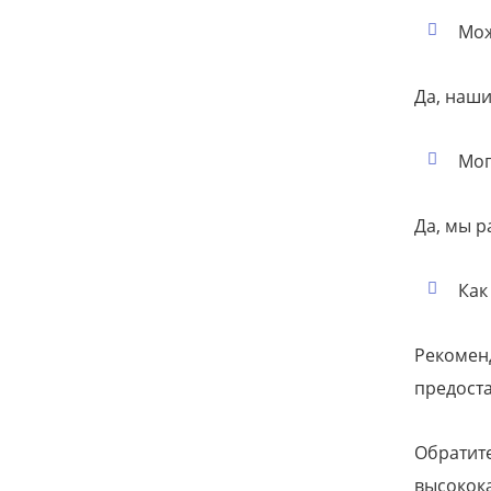
Мож
Да, наш
Мог
Да, мы р
Как
Рекомен
предост
Обратит
высокока