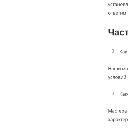
установл
ответим 
Час
Как
Наши мас
условий 
Как
Мастера 
характе