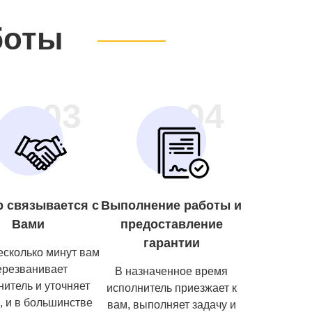
боты
03
04
р связывается с
Выполнение работы и
Вами
предоставление
гарантии
есколько минут вам
ерезванивает
В назначенное время
нитель и уточняет
исполнитель приезжает к
, и в большинстве
вам, выполняет задачу и