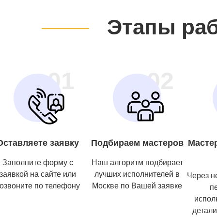
Этапы ра
01
02
Оставляете заявку
Подбираем мастеров
Масте
Заполните форму с
Наш алгоритм подбирает
заявкой на сайте или
лучших исполнителей в
Через н
озвоните по телефону
Москве по Вашей заявке
п
испол
детали