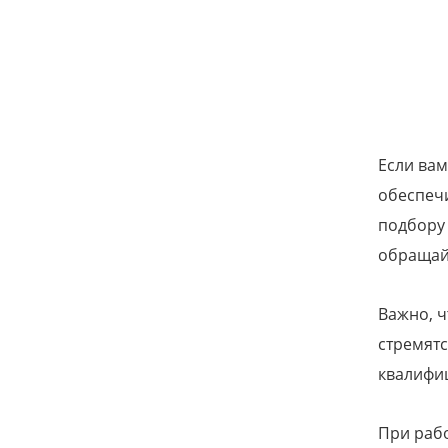
Если вам
обеспечи
подбору 
обращай
Важно, ч
стремятс
квалифиц
При рабо