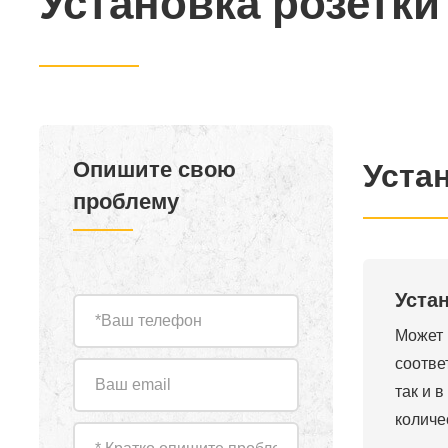
Установка розетки
Опишите свою
Уста
проблему
Уста
Может 
соотве
так и 
количе