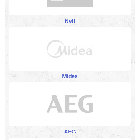
Neff
Midea
AEG