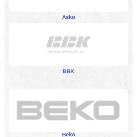
Asko
BBK
Beko