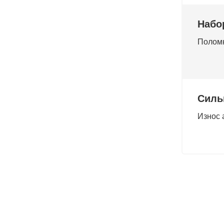
Набо
Поломк
Силь
Износ 