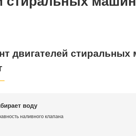
й стиральных машин
нт двигателей стиральных
т
абирает воду
авность наливного клапана