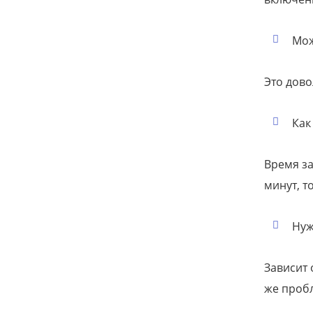
Мож
Это дово
Как
Время за
минут, т
Нуж
Зависит 
же пробл