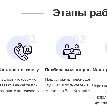
Этапы ра
01
02
Оставляете заявку
Подбираем мастеров
Масте
Заполните форму с
Наш алгоритм подбирает
заявкой на сайте или
лучших исполнителей в
Через н
озвоните по телефону
Москве по Вашей заявке
п
испол
детали