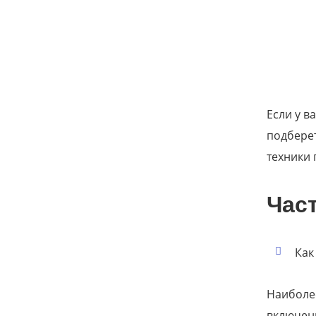
Если у в
подберет
техники 
Час
Как
Наиболе
включени