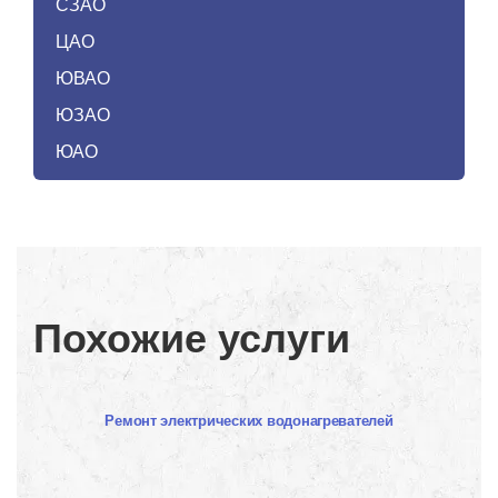
СЗАО
ЦАО
ЮВАО
ЮЗАО
ЮАО
Похожие услуги
Ремонт электрических водонагревателей