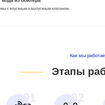
т вода из бойлера
мы с впускным и выпускным клапаном.
Как мы работа
Этапы ра
01
02