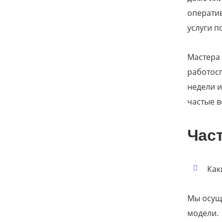
оператив
услуги п
Мастера 
работос
недели и
частые в
Час
Как
Мы осуще
модели.