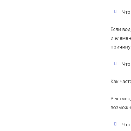
Что
Если вод
и элемен
причину
Что
Как час
Рекоменд
возможн
Что