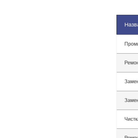
Назв
Пром
Ремон
Замен
Замен
Чистк
Ремон