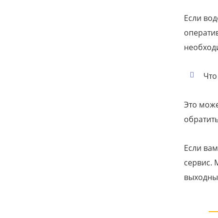
Если вод
оператив
необход
Что
Это може
обратить
Если ва
сервис. 
выходных