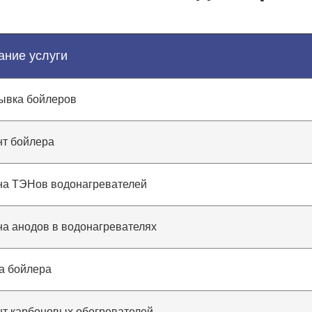
ание услуги
ывка бойлеров
т бойлера
а ТЭНов водонагревателей
а анодов в водонагревателях
а бойлера
т карбоновых обогревателей