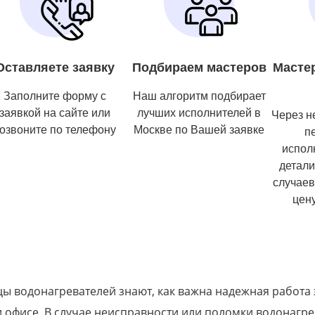
Оставляете заявку
Подбираем мастеров
Масте
Заполните форму с
Наш алгоритм подбирает
заявкой на сайте или
лучших исполнителей в
Через н
озвоните по телефону
Москве по Вашей заявке
п
испол
детали
случаев
цену
ы водонагревателей знают, как важна надежная работа э
 офисе. В случае неисправности или поломки водонагре