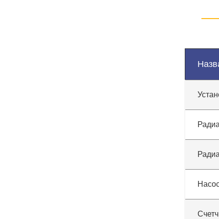
Назв
Устан
Радиа
Радиа
Насо
Счетч