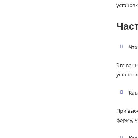
установк
Час
Что
Это ванн
установк
Как
При выбо
форму, 