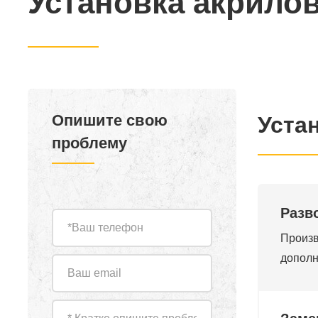
Установка акрило
Опишите свою
Уста
проблему
Разв
Произв
дополн