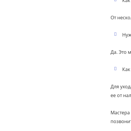
Как
От неско
Нуж
Да. Это 
Как
Для уход
ее от на
Мастера 
позвонит