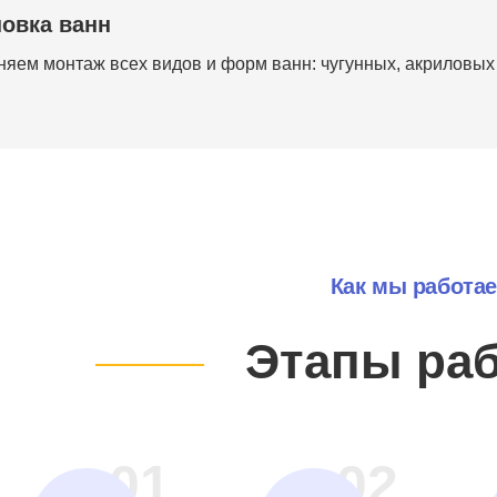
новка ванн
яем монтаж всех видов и форм ванн: чугунных, акриловых 
Как мы работа
Этапы ра
01
02